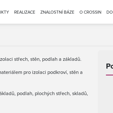
UKTY
REALIZACE
ZNALOSTNÍ BÁZE
O CROSSIN
DO
 izolaci střech, stěn, podlah a základů.
P
teriálem pro izolaci podkroví, stěn a
ákladů, podlah, plochých střech, skladů,