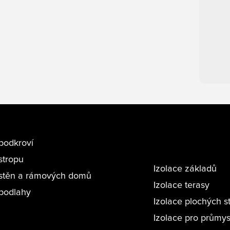
podkroví
stropu
Izolace základů
 stěn a rámových domů
Izolace terasy
 podlahy
Izolace plochých s
Izolace pro průmys