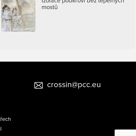
Izolace podkroví bez tepelných
mostů
crossin@pcc.eu
třech
l