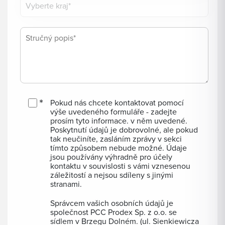
Vyberte kraj*
Pokud nás chcete kontaktovat pomocí
výše uvedeného formuláře - zadejte
prosím tyto informace. v něm uvedené.
Poskytnutí údajů je dobrovolné, ale pokud
tak neučiníte, zasláním zprávy v sekci
tímto způsobem nebude možné. Údaje
jsou používány výhradně pro účely
kontaktu v souvislosti s vámi vznesenou
záležitostí a nejsou sdíleny s jinými
stranami.
Správcem vašich osobních údajů je
společnost PCC Prodex Sp. z o.o. se
sídlem v Brzegu Dolném. (ul. Sienkiewicza