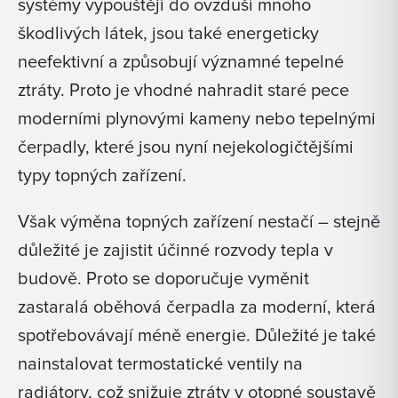
systémy vypouštějí do ovzduší mnoho
škodlivých látek, jsou také energeticky
neefektivní a způsobují významné tepelné
ztráty. Proto je vhodné nahradit staré pece
moderními plynovými kameny nebo tepelnými
čerpadly, které jsou nyní nejekologičtějšími
typy topných zařízení.
Však výměna topných zařízení nestačí – stejně
důležité je zajistit účinné rozvody tepla v
budově. Proto se doporučuje vyměnit
zastaralá oběhová čerpadla za moderní, která
spotřebovávají méně energie. Důležité je také
nainstalovat termostatické ventily na
radiátory, což snižuje ztráty v otopné soustavě