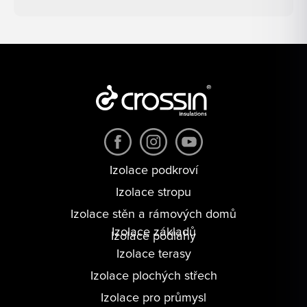
Izolace podkroví
Izolace stropu
Izolace stěn a rámových domů
Izolace základů
Izolace podlahy
Izolace terasy
Izolace plochých střech
Izolace pro průmysl