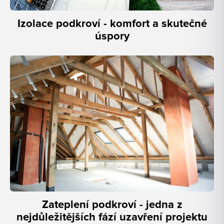
Izolace podkroví - komfort a skutečné
úspory
Zateplení podkroví - jedna z
nejdůležitějších fází uzavření projektu