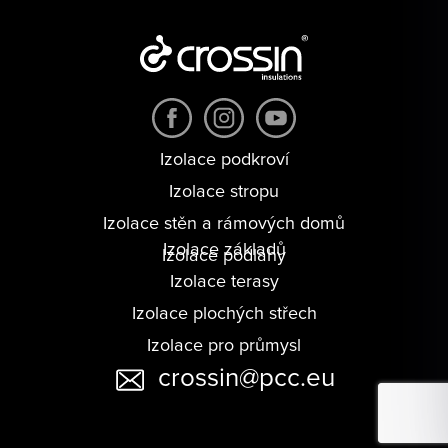
Izolace podkroví
Izolace stropu
Izolace stěn a rámových domů
Izolace základů
Izolace podlahy
Izolace terasy
Izolace plochých střech
Izolace pro průmysl
crossin@pcc.eu