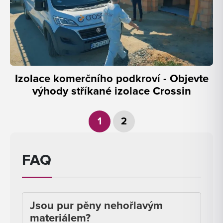
Izolace komerčního podkroví - Objevte
výhody stříkané izolace Crossin
Stránkování
1
2
příspěvků
FAQ
Jsou pur pěny nehořlavým
materiálem?