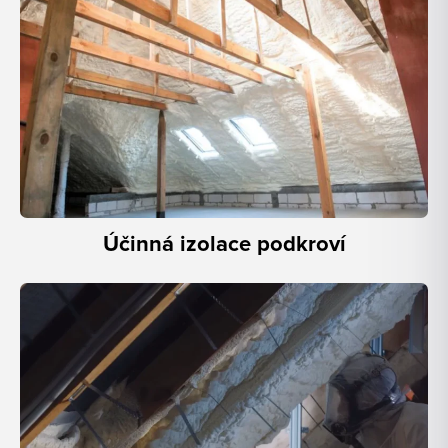
Účinná izolace podkroví