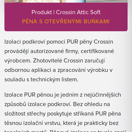
Produkt | Crossin Attic Soft
PĚNA S OTEVŘENÝMI BUŇKAMI
Izolaci podkroví pomocí PUR pěny Crossin
provádějí autorizované firmy, certifikované
výrobcem. Zhotovitelé Crossin zaručují
odbornou aplikaci a zpracování výrobku v
souladu s technickým listem.
Izolace PUR pěnou je jedním z nejúčinnějších
způsobů izolace podkroví. Bez ohledu na
složitost střechy poskytuje stříkaná PUR pěna
těsnou izolační vrstvu, která je prakticky bez