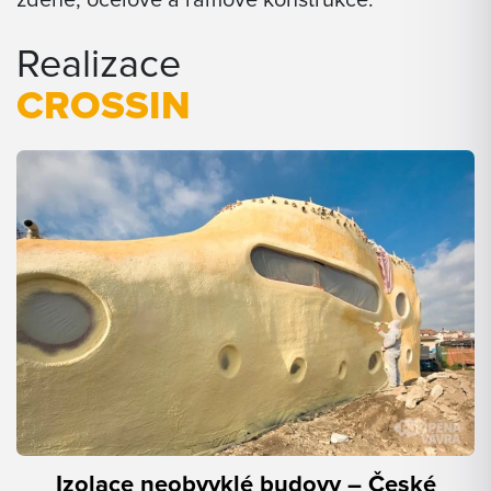
zděné, ocelové a rámové konstrukce.
Realizace
CROSSIN
Izolace neobvyklé budovy – České