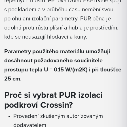
tepelných mostů. Pěnová izolace se trvale spojí
s podkladem a v průběhu času nemění svou
polohu ani izolační parametry. PUR pěna je
odolná proti růstu plísní a hub a je prostředím,
kde se neusazují hlodavci a kuny.
Parametry použitého materiálu umožňují
dosáhnout požadovaného součinitele
prostupu tepla U = 0,15 W/(m2K) i při tloušťce
25 cm.
Proč si vybrat PUR izolaci
podkroví Crossin?
Provedení zkušeným autorizovaným
dodavatelem