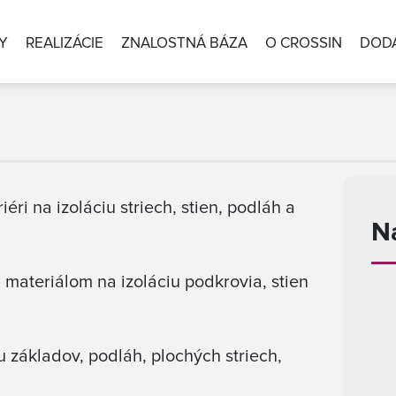
Y
REALIZÁCIE
ZNALOSTNÁ BÁZA
O CROSSIN
DODÁ
iéri na izoláciu striech, stien, podláh a
N
materiálom na izoláciu podkrovia, stien
 základov, podláh, plochých striech,