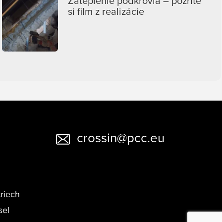
Zateplenie podkrovia – pozrite
si film z realizácie
crossin@pcc.eu
triech
sel