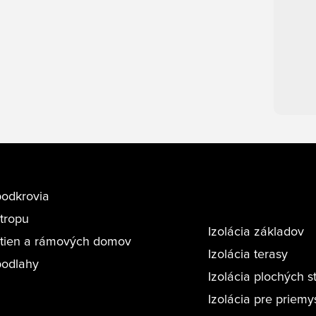
podkrovia
stropu
Izolácia základov
 stien a rámových domov
Izolácia terasy
podlahy
Izolácia plochých s
Izolácia pre priemy