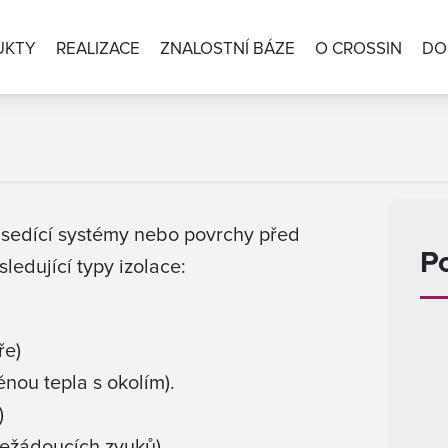
UKTY
REALIZACE
ZNALOSTNÍ BÁZE
O CROSSIN
DO
ousedící systémy nebo povrchy před
P
edující typy izolace:
ře)
nou tepla s okolím).
)
 nežádoucích zvuků)