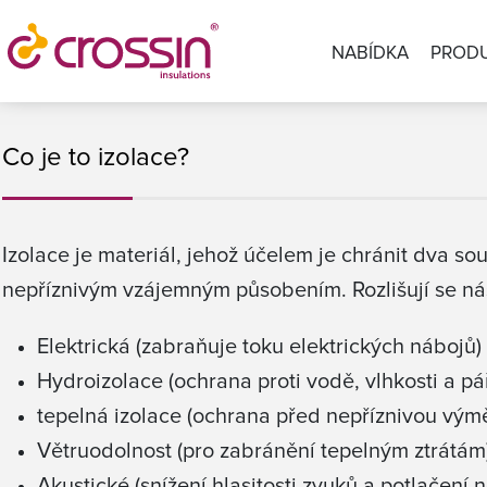
NABÍDKA
PROD
Co je to izolace?
Izolace je materiál, jehož účelem je chránit dva s
nepříznivým vzájemným působením. Rozlišují se násl
Elektrická (zabraňuje toku elektrických nábojů)
Hydroizolace (ochrana proti vodě, vlhkosti a pá
tepelná izolace (ochrana před nepříznivou výmě
Větruodolnost (pro zabránění tepelným ztrátám
Akustické (snížení hlasitosti zvuků a potlačení