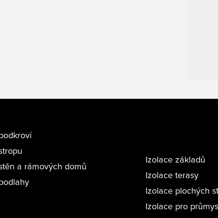
podkroví
stropu
Izolace základů
 stěn a rámových domů
Izolace terasy
 podlahy
Izolace plochých s
Izolace pro průmys