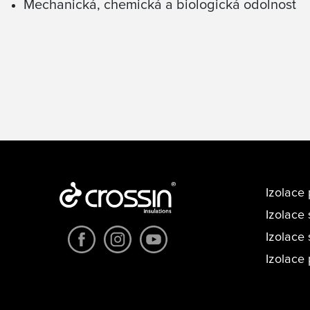
Mechanická, chemická a biologická odolnost
Izolace 
Izolace 
Izolace
Izolace