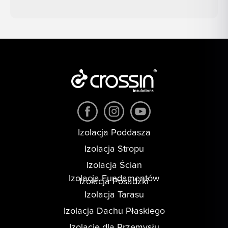
Izolacja Poddasza
Izolacja Stropu
Izolacja Ścian
Izolacja Fundamentów
Izolacja Posadzki
Izolacja Tarasu
Izolacja Dachu Płaskiego
Izolacje dla Przemysłu