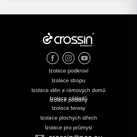
Izolace podkroví
Izolace stropu
Izolace stěn a rámových domů
Izolace základů
Izolace podlahy
Izolace terasy
Izolace plochých střech
Izolace pro průmysl