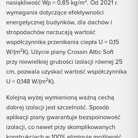
2
nasiąkliwość Wp = 0,85 kg/m
. Od 2021 r.
wymagania dotyczące efektywności
energetycznej budynków, dla dachów i
stropodachów narzucają wartość
współczynnika przenikania ciepła U = 0,15
2
W/(m
K). Użycie piany Crossin Attic Soft
przy niewielkiej grubości izolacji równej 25
cm, pozwala uzyskać wartość współczynnika
2
U = 0,148 W/(m
K).
Kolejną wyżej wymienioną ważną cechą
dobrej izolacji jest szczelność. Sposób
aplikacji piany gwarantuje bezspoinowość
izolacji, co nawet przy skomplikowanych
konstrukcjach w 100% eliminuje możliwość