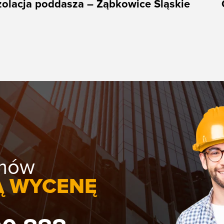
zolacja poddasza – Ząbkowice Śląskie
umów
Ą WYCENĘ