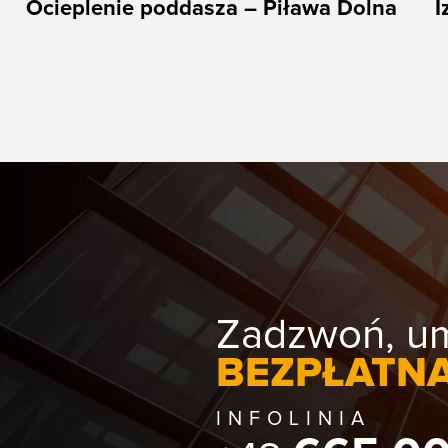
Ocieplenie poddasza – Piława Dolna
I
Zadzwoń, 
BEZPŁATN
INFOLINIA