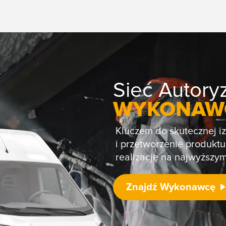
Sieć Autor
WYKONAW
Kluczem do skutecznej iz
i przetworzenie produk
realizację na najwyższy
Znajdź Wykonawcę