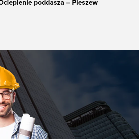
Ocieplenie poddasza – Pleszew