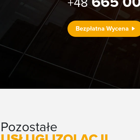
665 00
+48
Bezpłatna Wycena
Pozostałe
USŁUGI IZOLACJI