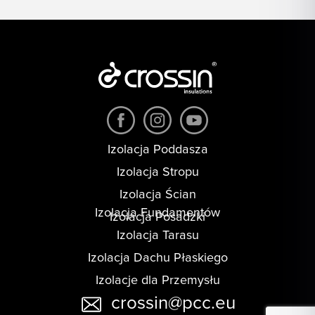
Izolacja Poddasza
Izolacja Stropu
Izolacja Ścian
Izolacja Fundamentów
Izolacja Posadzki
Izolacja Tarasu
Izolacja Dachu Płaskiego
Izolacje dla Przemysłu
crossin@pcc.eu