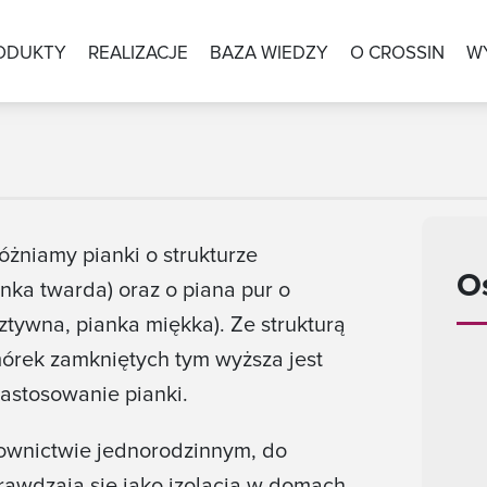
ODUKTY
REALIZACJE
BAZA WIEDZY
O CROSSIN
W
óżniamy pianki o strukturze
O
nka twarda) oraz o piana pur o
ztywna, pianka miękka). Ze strukturą
mórek zamkniętych tym wyższa jest
zastosowanie pianki.
ownictwie jednorodzinnym, do
rawdzają się jako izolacja w domach