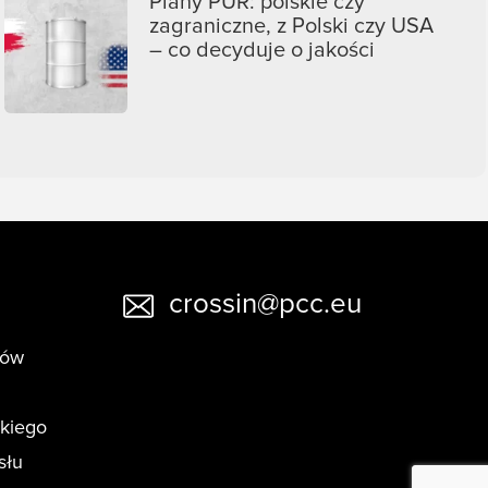
Piany PUR: polskie czy
zagraniczne, z Polski czy USA
– co decyduje o jakości
crossin@pcc.eu
tów
skiego
słu