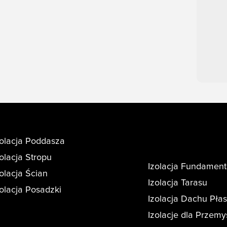
zolacja Poddasza
zolacja Stropu
Izolacja Fundamen
zolacja Ścian
Izolacja Tarasu
zolacja Posadzki
Izolacja Dachu Pła
Izolacje dla Przemy