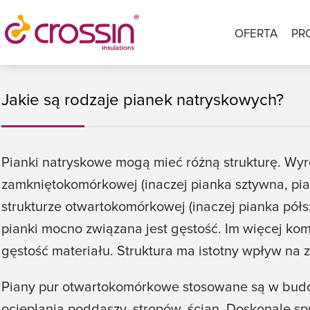
OFERTA
PR
Jakie są rodzaje pianek natryskowych?
Pianki natryskowe mogą mieć różną strukturę. Wyr
zamkniętokomórkowej (inaczej pianka sztywna, pia
strukturze otwartokomórkowej (inaczej pianka półs
pianki mocno związana jest gęstość. Im więcej ko
gęstość materiału. Struktura ma istotny wpływ na 
Piany pur otwartokomórkowe stosowane są w bud
ocieplania poddaszy, stropów, ścian. Doskonale sp