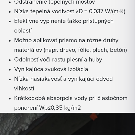
Odstránenie tepelných mostov
Nízka tepelná vodivosť λD = 0,037 W/(m-K)
Efektívne vyplnenie ťažko prístupných
oblastí
Možno aplikovať priamo na rôzne druhy
materiálov (napr. drevo, fólie, plech, betón)
Odolnosť voči rastu plesní a huby
Vynikajúca zvuková izolácia
Nízka nasiakavosť a vynikajúci odvod
vlhkosti
Krátkodobá absorpcia vody pri čiastočnom
ponorení Wp≤0,85 kg/m2