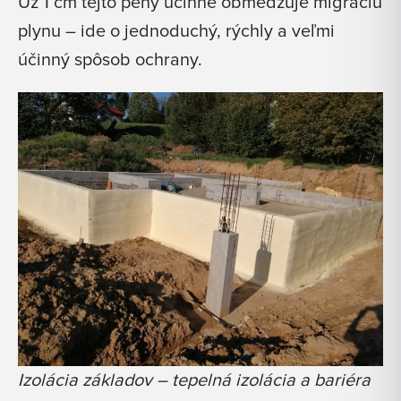
Už 1 cm tejto peny účinne obmedzuje migráciu
plynu – ide o jednoduchý, rýchly a veľmi
účinný spôsob ochrany.
Izolácia základov – tepelná izolácia a bariéra