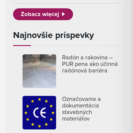
Zobacz więcej
Najnovšie príspevky
Radón a rakovina –
PUR pena ako účinná
radónová bariéra
Označovanie a
dokumentácia
stavebných
materiálov