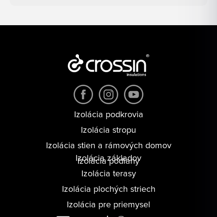
Izolácia podkrovia
Izolácia stropu
Izolácia stien a rámových domov
Izolácia základov
Izolácia podlahy
Izolácia terasy
Izolácia plochých striech
Izolácia pre priemysel