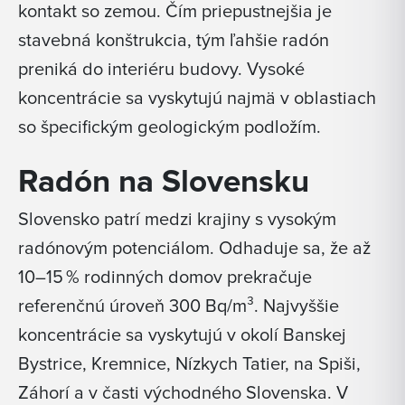
kontakt so zemou. Čím priepustnejšia je
stavebná konštrukcia, tým ľahšie radón
preniká do interiéru budovy. Vysoké
koncentrácie sa vyskytujú najmä v oblastiach
so špecifickým geologickým podložím.
Radón na Slovensku
Slovensko patrí medzi krajiny s vysokým
radónovým potenciálom. Odhaduje sa, že až
10–15 % rodinných domov prekračuje
referenčnú úroveň 300 Bq/m³. Najvyššie
koncentrácie sa vyskytujú v okolí Banskej
Bystrice, Kremnice, Nízkych Tatier, na Spiši,
Záhorí a v časti východného Slovenska. V