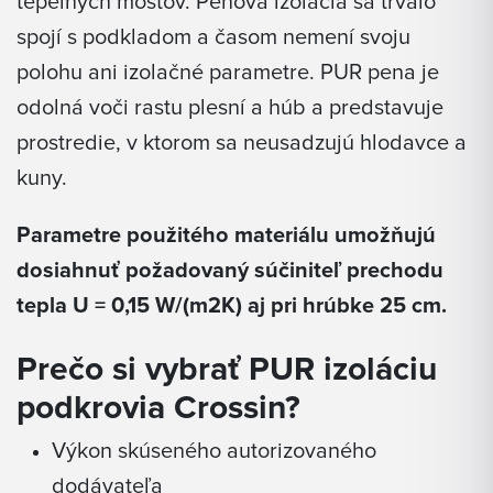
tepelných mostov. Penová izolácia sa trvalo
spojí s podkladom a časom nemení svoju
polohu ani izolačné parametre. PUR pena je
odolná voči rastu plesní a húb a predstavuje
prostredie, v ktorom sa neusadzujú hlodavce a
kuny.
Parametre použitého materiálu umožňujú
dosiahnuť požadovaný súčiniteľ prechodu
tepla U = 0,15 W/(m2K) aj pri hrúbke 25 cm.
Prečo si vybrať PUR izoláciu
podkrovia Crossin?
Výkon skúseného autorizovaného
dodávateľa