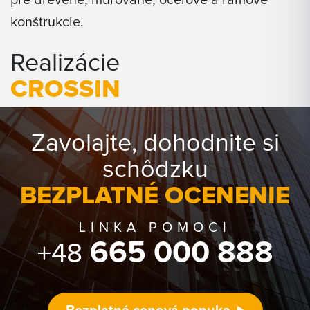
pre drevené, murované, oceľové a rámové
konštrukcie.
Realizácie
CROSSIN
Zavolajte, dohodnite si
schôdzku
BEZPLATNÉ OCENENIE
LINKA POMOCI
665 000 888
+48