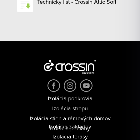
Technický list - Crossin Attic Soft
Izolácia podkrovia
Izolácia stropu
Izolácia stien a rámových domov
Izolácia základov
Izolácia podlahy
Izolácia terasy