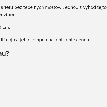
bariéru bez tepelných mostov. Jednou z výhod tejto
ruktúra.
2 cm.
adiť najmä jeho kompetenciami, a nie cenou.
hu?