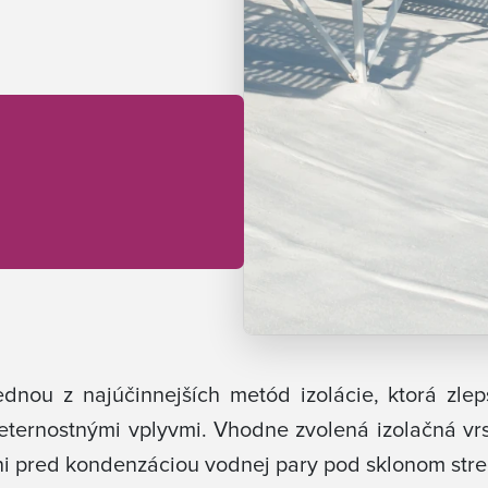
dnou z najúčinnejších metód izolácie, ktorá zlepš
eternostnými vplyvmi. Vhodne zvolená izolačná vrst
ni pred kondenzáciou vodnej pary pod sklonom stre