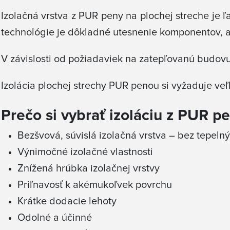
Izolačná vrstva z PUR peny na plochej streche je 
technológie je dôkladné utesnenie komponentov, ako
V závislosti od požiadaviek na zatepľovanú budovu 
Izolácia plochej strechy PUR penou si vyžaduje veľ
Prečo si vybrať izoláciu z PUR p
Bezšvová, súvislá izolačná vrstva – bez tepeln
Výnimočné izolačné vlastnosti
Znížená hrúbka izolačnej vrstvy
Priľnavosť k akémukoľvek povrchu
Krátke dodacie lehoty
Odolné a účinné