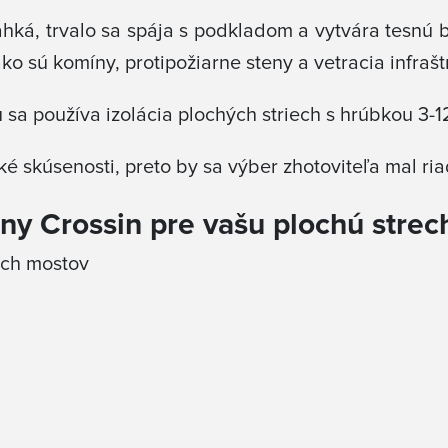
ľahká, trvalo sa spája s podkladom a vytvára tesnú 
 sú komíny, protipožiarne steny a vetracia infrašt
sa používa izolácia plochých striech s hrúbkou 3-1
ké skúsenosti, preto by sa výber zhotoviteľa mal ri
eny Crossin pre vašu plochú strec
ých mostov