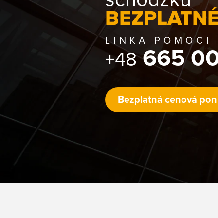
schôdzku
BEZPLATNÉ
LINKA POMOCI
665 00
+48
Bezplatná cenová po