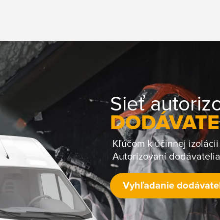
Sieť autori
DODÁVATE
Kľúčom k účinnej izoláci
Autorizovaní dodávatelia 
Vyhľadanie dodávate