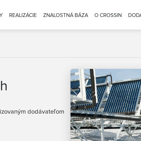
Y
REALIZÁCIE
ZNALOSTNÁ BÁZA
O CROSSIN
DODÁ
ch
orizovaným dodávateľom