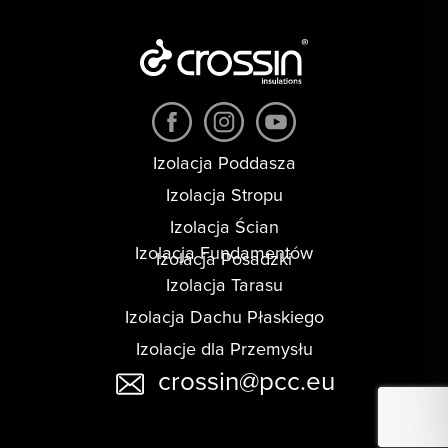
Izolacja Poddasza
Izolacja Stropu
Izolacja Ścian
Izolacja Fundamentów
Izolacja Posadzki
Izolacja Tarasu
Izolacja Dachu Płaskiego
Izolacje dla Przemysłu
crossin@pcc.eu