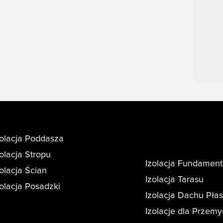
zolacja Poddasza
zolacja Stropu
Izolacja Fundamen
zolacja Ścian
Izolacja Tarasu
zolacja Posadzki
Izolacja Dachu Pła
Izolacje dla Przemy