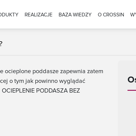
ODUKTY
REALIZACJE
BAZA WIEDZY
O CROSSIN
W
?
ze ocieplone poddasze zapewnia zatem
O
ęcej o tym jak powinno wyglądać
le: OCIEPLENIE PODDASZA BEZ