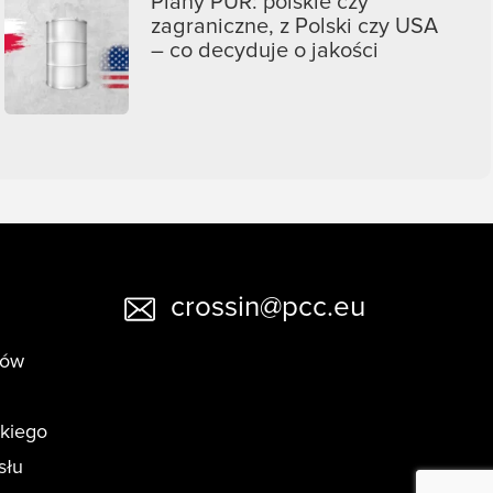
Piany PUR: polskie czy
zagraniczne, z Polski czy USA
– co decyduje o jakości
crossin@pcc.eu
tów
skiego
słu