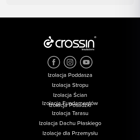
Izolacja Poddasza
Izolacja Stropu
Izolacja Ścian
Izolacja Fundamentów
Izolacja Posadzki
Izolacja Tarasu
Izolacja Dachu Płaskiego
Izolacje dla Przemysłu