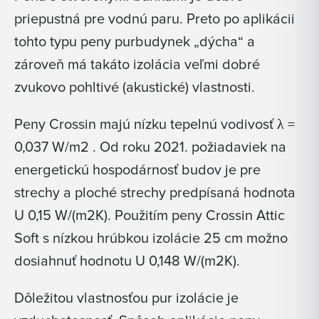
priepustná pre vodnú paru. Preto po aplikácii
tohto typu peny purbudynek „dýcha“ a
zároveň má takáto izolácia veľmi dobré
zvukovo pohltivé (akustické) vlastnosti.
Peny Crossin majú nízku tepelnú vodivosť λ =
0,037 W/m2 . Od roku 2021. požiadaviek na
energetickú hospodárnosť budov je pre
strechy a ploché strechy predpísaná hodnota
U 0,15 W/(m2K). Použitím peny Crossin Attic
Soft s nízkou hrúbkou izolácie 25 cm možno
dosiahnuť hodnotu U 0,148 W/(m2K).
Dôležitou vlastnosťou pur izolácie je