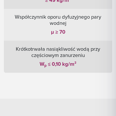
≥ 49 kg/m³
Współczynnik oporu dyfuzyjnego pary
wodnej
μ ≥ 70
Krótkotrwała nasiąkliwość wodą przy
częściowym zanurzeniu
W
≤ 0,10 kg/m²
p