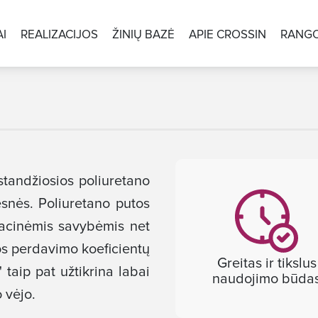
I
REALIZACIJOS
ŽINIŲ BAZĖ
APIE CROSSIN
RANGO
standžiosios poliuretano
esnės. Poliuretano putos
iacinėmis savybėmis net
os perdavimo koeficientų
Greitas ir tikslus
 taip pat užtikrina labai
naudojimo būda
 vėjo.