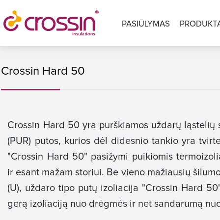
PASIŪLYMAS
PRODUKTA
Crossin Hard 50
Crossin Hard 50 yra purškiamos uždarų ląstelių 
(PUR) putos, kurios dėl didesnio tankio yra tvirt
"Crossin Hard 50" pasižymi puikiomis termoizol
ir esant mažam storiui. Be vieno mažiausių šilum
(U), uždaro tipo putų izoliacija "Crossin Hard 50"
gerą izoliaciją nuo drėgmės ir net sandarumą nuo