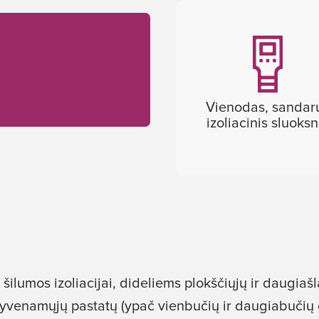
Vienodas, sandar
izoliacinis sluoksn
ilumos izoliacijai, dideliems plokščiųjų ir daugiašla
t gyvenamųjų pastatų (ypač vienbučių ir daugiabuč