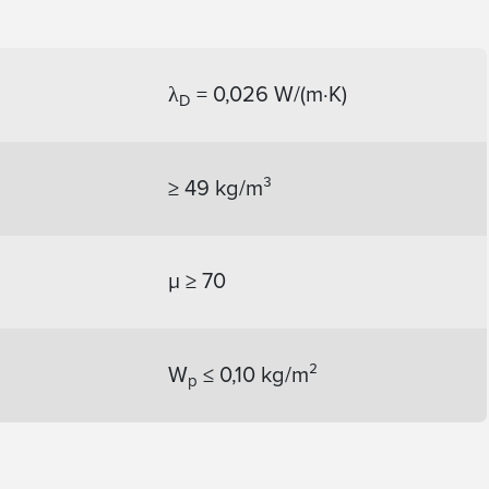
λ
= 0,026 W/(m·K)
D
≥ 49 kg/m³
μ ≥ 70
W
≤ 0,10 kg/m²
p