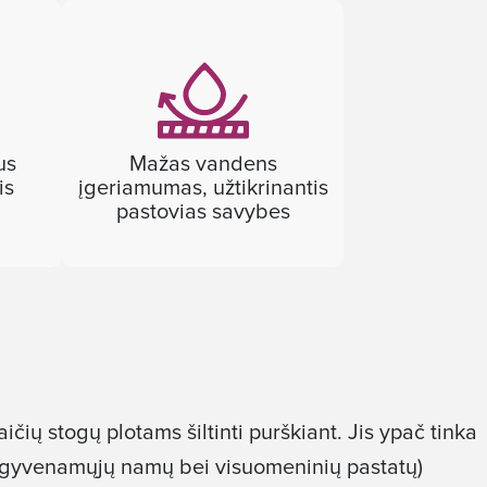
us
Mažas vandens
is
įgeriamumas, užtikrinantis
pastovias savybes
ičių stogų plotams šiltinti purškiant. Jis ypač tinka
ių gyvenamųjų namų bei visuomeninių pastatų)