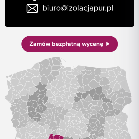
biuro@izolacjapur.pl
Zamów bezpłatną wycenę