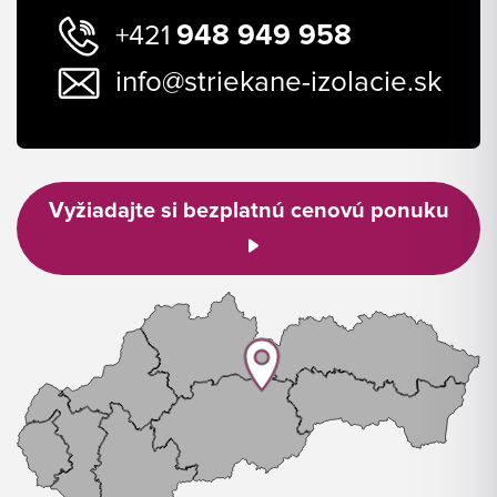
948 949 958
+421
info@striekane-izolacie.sk
Vyžiadajte si bezplatnú cenovú ponuku