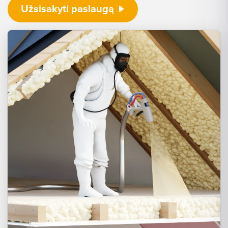
Užsisakyti paslaugą