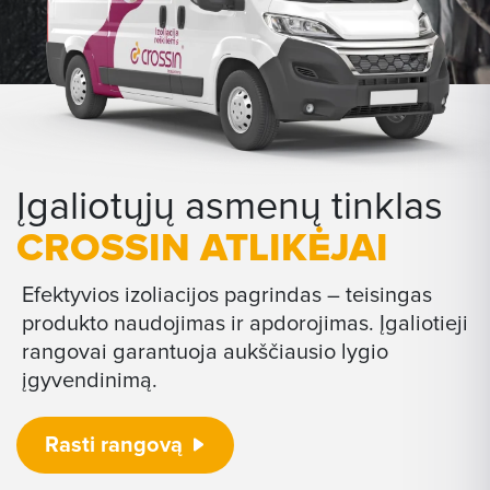
Įgaliotųjų asmenų tinklas
CROSSIN ATLIKĖJAI
Efektyvios izoliacijos pagrindas – teisingas
produkto naudojimas ir apdorojimas. Įgaliotieji
rangovai garantuoja aukščiausio lygio
įgyvendinimą.
Rasti rangovą