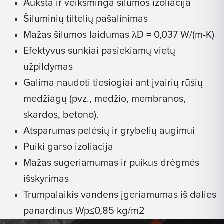
Aukšta ir veiksminga šilumos izoliacija
Šiluminių tiltelių pašalinimas
Mažas šilumos laidumas λD = 0,037 W/(m-K)
Efektyvus sunkiai pasiekiamų vietų
užpildymas
Galima naudoti tiesiogiai ant įvairių rūšių
medžiagų (pvz., medžio, membranos,
skardos, betono).
Atsparumas pelėsių ir grybelių augimui
Puiki garso izoliacija
Mažas sugeriamumas ir puikus drėgmės
išskyrimas
Trumpalaikis vandens įgeriamumas iš dalies
panardinus Wp≤0,85 kg/m2