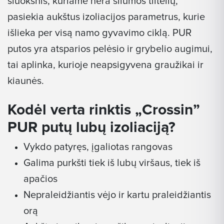
sluoksnis, kuriame nėra šilumos tiltelių,
pasiekia aukštus izoliacijos parametrus, kurie
išlieka per visą namo gyvavimo ciklą. PUR
putos yra atsparios pelėsio ir grybelio augimui,
tai aplinka, kurioje neapsigyvena graužikai ir
kiaunės.
Kodėl verta rinktis „Crossin”
PUR putų lubų izoliaciją?
Vykdo patyręs, įgaliotas rangovas
Galima purkšti tiek iš lubų viršaus, tiek iš
apačios
Nepraleidžiantis vėjo ir kartu praleidžiantis
orą