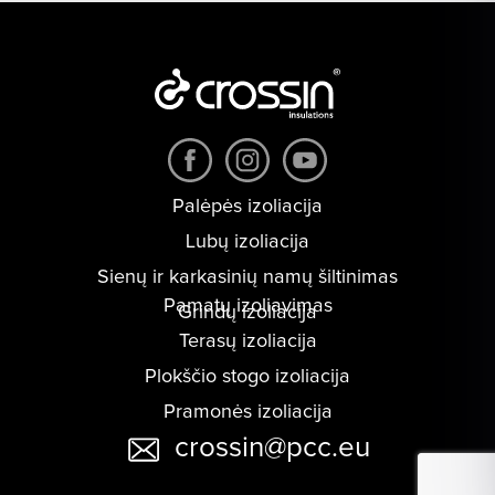
Palėpės izoliacija
Lubų izoliacija
Sienų ir karkasinių namų šiltinimas
Pamatų izoliavimas
Grindų izoliacija
Terasų izoliacija
Plokščio stogo izoliacija
Pramonės izoliacija
crossin@pcc.eu