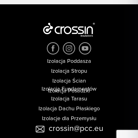
Izolacja Poddasza
Izolacja Stropu
Izolacja Ścian
Izolacja Fundamentów
Izolacja Posadzki
Izolacja Tarasu
Izolacja Dachu Płaskiego
Izolacje dla Przemysłu
crossin@pcc.eu