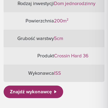
Rodzaj inwestycji
Dom jednorodzinny
Powierzchnia
200m²
Grubość warstwy
5cm
Produkt
Crossin Hard 36
Wykonawca
ISS
Znajdź wykonawcę