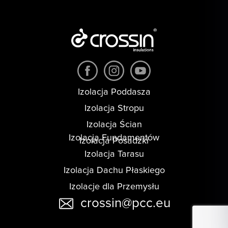
Izolacja Poddasza
Izolacja Stropu
Izolacja Ścian
Izolacja Fundamentów
Izolacja Posadzki
Izolacja Tarasu
Izolacja Dachu Płaskiego
Izolacje dla Przemysłu
crossin@pcc.eu