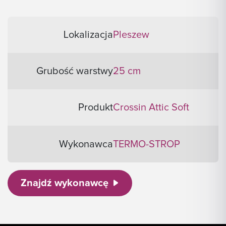
Lokalizacja
Pleszew
Grubość warstwy
25 cm
Produkt
Crossin Attic Soft
Wykonawca
TERMO-STROP
Znajdź wykonawcę