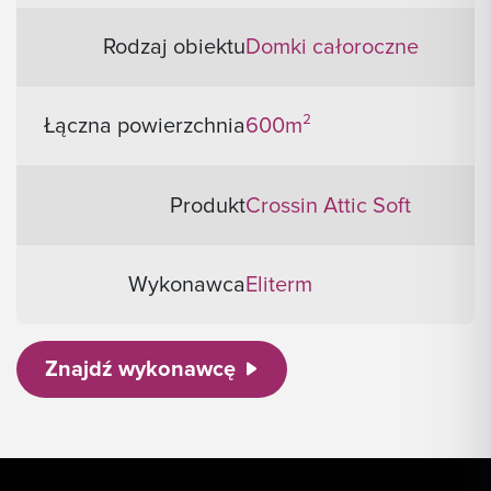
Rodzaj obiektu
Domki całoroczne
Łączna powierzchnia
600m²
Produkt
Crossin Attic Soft
Wykonawca
Eliterm
Znajdź wykonawcę