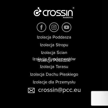
Izolacja Poddasza
Izolacja Stropu
Izolacja Ścian
Izolacja Fundamentów
Izolacja Posadzki
Izolacja Tarasu
Izolacja Dachu Płaskiego
Izolacje dla Przemysłu
crossin@pcc.eu