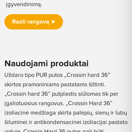
įgyvendinimą.
Rasti rangovą
Naudojami produktai
Uždaro tipo PUR putos „Crossin hard 36”
skirtos pramoniniams pastatams šiltinti.
„Crossin hard 36” putplastis siūlomas tik per
įgaliotuosius rangovus. „Crossin Hard 36”
izoliacinė medžiaga skirta palėpių, sienų ir lubų
šiluminei ir antikondensacinei izoliacijai pastato
viduje. Crossin Hard 36 putos gali būti