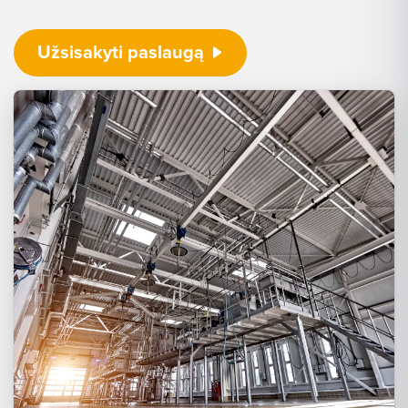
Užsisakyti paslaugą