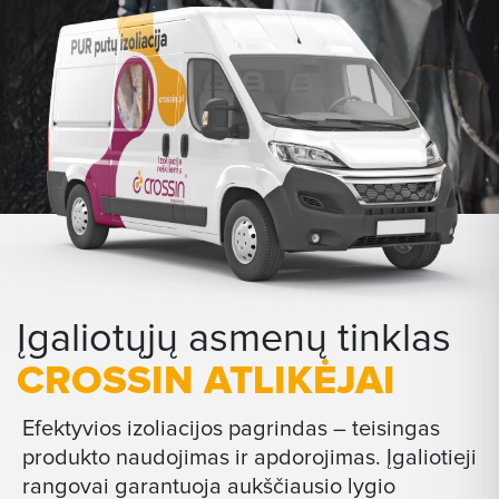
Įgaliotųjų asmenų tinklas
CROSSIN ATLIKĖJAI
Efektyvios izoliacijos pagrindas – teisingas
produkto naudojimas ir apdorojimas. Įgaliotieji
rangovai garantuoja aukščiausio lygio