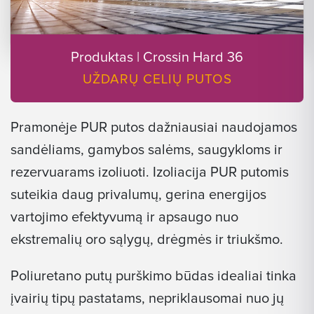
Produktas | Crossin Hard 36
UŽDARŲ CELIŲ PUTOS
Pramonėje PUR putos dažniausiai naudojamos
sandėliams, gamybos salėms, saugykloms ir
rezervuarams izoliuoti. Izoliacija PUR putomis
suteikia daug privalumų, gerina energijos
vartojimo efektyvumą ir apsaugo nuo
ekstremalių oro sąlygų, drėgmės ir triukšmo.
Poliuretano putų purškimo būdas idealiai tinka
įvairių tipų pastatams, nepriklausomai nuo jų