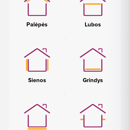
Palėpės
Lubos
Sienos
Grindys