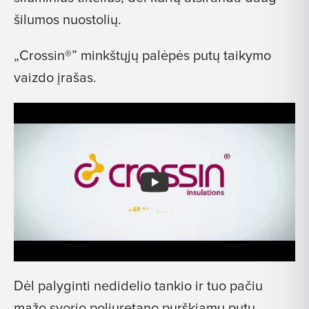
šilumos nuostolių.
„Crossin®” minkštųjų palėpės putų taikymo
vaizdo įrašas.
Dėl palyginti nedidelio tankio ir tuo pačiu
mažo svorio poliuretano purškiamų putų