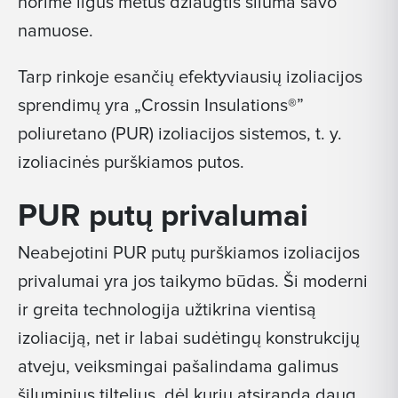
norime ilgus metus džiaugtis šiluma savo
namuose.
Tarp rinkoje esančių efektyviausių izoliacijos
sprendimų yra „Crossin Insulations®”
poliuretano (PUR) izoliacijos sistemos, t. y.
izoliacinės purškiamos putos.
PUR putų privalumai
Neabejotini PUR putų purškiamos izoliacijos
privalumai yra jos taikymo būdas. Ši moderni
ir greita technologija užtikrina vientisą
izoliaciją, net ir labai sudėtingų konstrukcijų
atveju, veiksmingai pašalindama galimus
šiluminius tiltelius, dėl kurių atsiranda daug