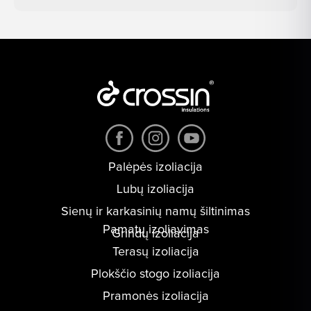
Palėpės izoliacija
Lubų izoliacija
Sienų ir karkasinių namų šiltinimas
Pamatų izoliavimas
Grindų izoliacija
Terasų izoliacija
Plokščio stogo izoliacija
Pramonės izoliacija