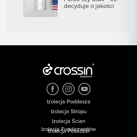
decyduje o jakości
Izolacja Poddasza
Izolacja Stropu
Izolacja Ścian
Izolacja Fundamentów
Izolacja Posadzki