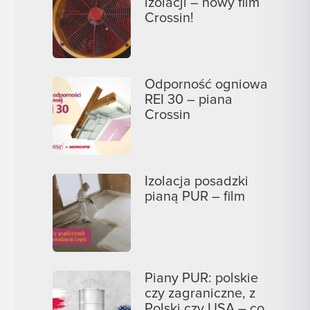
izolacji – nowy film
Crossin!
Odporność ogniowa
REI 30 – piana
Crossin
Izolacja posadzki
pianą PUR – film
Piany PUR: polskie
czy zagraniczne, z
Polski czy USA – co