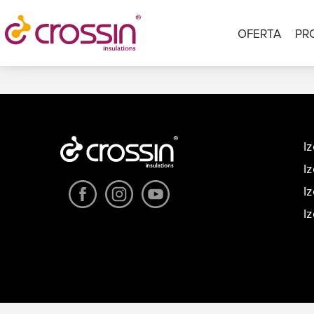
OFERTA
PR
I
I
I
I