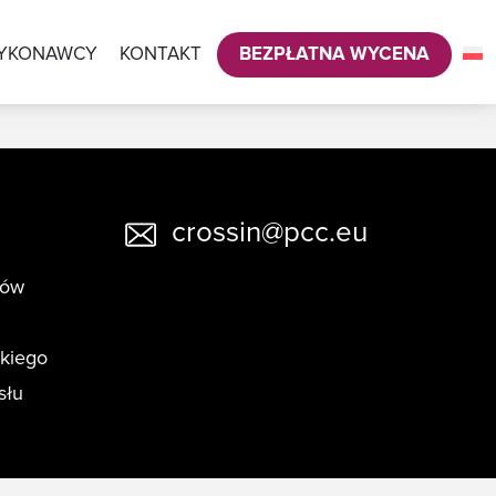
YKONAWCY
KONTAKT
BEZPŁATNA WYCENA
crossin@pcc.eu
tów
skiego
słu