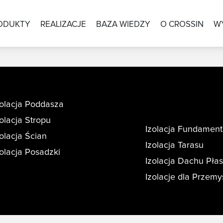
ODUKTY
REALIZACJE
BAZA WIEDZY
O CROSSIN
W
zolacja Poddasza
zolacja Stropu
Izolacja Fundamen
zolacja Ścian
Izolacja Tarasu
zolacja Posadzki
Izolacja Dachu Pła
Izolacje dla Przemy